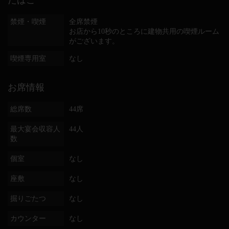
たばこ
禁煙・喫煙
全席禁煙
お店から10秒のところに建物共用の喫煙ルーム
がございます。
喫煙専用室
なし
お席情報
総席数
44席
最大宴会収容人
44人
数
個室
なし
座敷
なし
掘りごたつ
なし
カウンター
なし