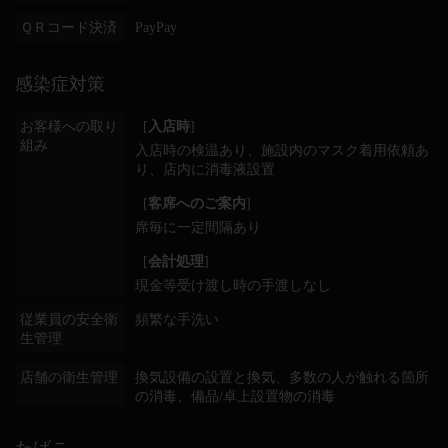
ＱＲコード決済
PayPay
感染症対策
お客様への取り
[
入店時
]
組み
入店時の検温あり
施設内のマスク着用依頼あ
り
店内に消毒液設置
[
客席へのご案内
]
席毎に一定間隔あり
[
会計処理
]
現金等受け渡し時の手渡しなし
従業員の安全衛
頻繁な手洗い
生管理
店舗の衛生管理
換気設備の設置と換気
多数の人が触れる箇所
の消毒
備品/卓上設置物の消毒