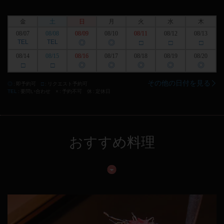
金
土
日
月
火
水
木
08/07
08/08
08/09
08/10
08/11
08/12
08/13
TEL
TEL
◎
◎
□
□
□
08/14
08/15
08/16
08/17
08/18
08/19
08/20
□
□
◎
◎
◎
◎
◎
その他の日付を見る
◎
即予約可
□
リクエスト予約可
TEL
要問い合わせ
×
予約不可
休
定休日
おすすめ料理