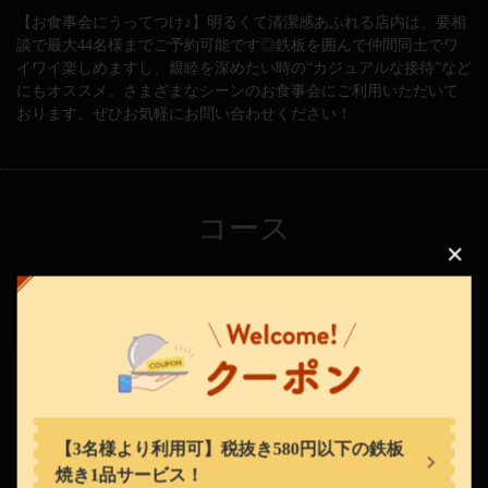
【お食事会にうってつけ♪】明るくて清潔感あふれる店内は、要相
談で最大44名様までご予約可能です◎鉄板を囲んで仲間同士でワ
イワイ楽しめますし、親睦を深めたい時の“カジュアルな接待”など
にもオススメ。さまざまなシーンのお食事会にご利用いただいて
おります。ぜひお気軽にお問い合わせください！
コース
この店舗情報をシェアする
もんじゃまるた ２番街
東京都中央区月島１-22-1-110
https://maruta2bangai.owst.jp/
お店情報をコピー
【3名様より利用可】税抜き580円以下の鉄板
焼き1品サービス！