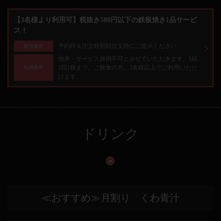
【3名様より利用可】税抜き580円以下の鉄板焼き1品サービ
ス！
予約時＆注文時初回注文時にご提示ください
提示条件
他券・サービス併用不可とさせていただきます。1組
1回1枚まで。ご飲食の方。3名様以上でご利用いただ
利用条件
けます。
ドリンク
≪おすすめ≫月割り くわ青汁