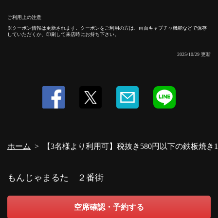
ご利用上の注意
この店舗情報をシェアする
クーポン情報は更新されます。クーポンをご利用の方は、画面キャプチャ機能などで保存
していただくか、印刷して来店時にお持ち下さい。
【3名様より利用可】税抜き580円以下の鉄板焼き1品サービ
2025/10/29 更新
ス！ | もんじゃまるた ２番街
東京都中央区月島１-22-1-110
https://maruta2bangai.owst.jp/coupons/205332127
お店情報をコピー
ホーム
【3名様より利用可】税抜き580円以下の鉄板焼き
閉じる
もんじゃまるた ２番街
空席確認・予約する