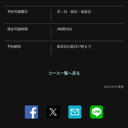
グランドまるたコース | もんじゃまるた ２番街
予約可能曜日
月～日・祝日・祝前日
東京都中央区月島１-22-1-110
https://maruta2bangai.owst.jp/courses/205218207
滞在可能時間
2時間30分
お店情報をコピー
予約締切
来店日の前日17時まで
閉じる
コース一覧へ戻る
2025/10/18 更新