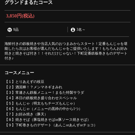
グランドまるたコース
3,850円
(税込)
9品
3名
～
海鮮付きの鉄板焼きや当店人気のおつまみからスタート！定番もんじゃを堪
能したら次はお客様が選んだもんじゃをご提供いたします！もちろんお好み
焼きと焼きそば付き！！それだけじゃない！下町定番鉄板巻きものデザート
付き♪
コースメニュー
【１】とりあえずの枝豆
【２】酒泥棒！？メンマネギまみれ
【３】常連さん鉄板メニュー！まるた特製サラダ
【４】本日の鉄板焼き盛り合わせスペシャル
【５】もんじゃ（明太もちチーズもんじゃ）
【６】もんじゃ（メニューの黒枠の中から1つ）
【７】お好み焼き（豚天）
【８】焼きそば（豚塩焼きそばor豚ソース焼きそば）
【９】下町巻きものデザート（あんこorあんずorチョコ）
この店舗情報をシェアする